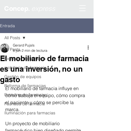
express
Concep.
Entrada
All Posts
Gerard Pujals
All Posts
8 jun
2 min de lectura
El mobiliario de farmacia
Expositor de farmacia
es una inversión, no un
mobiliario de farmacia
Gestión de equipos
gasto
Reforma de farmacias
El mobiliario de farmacia influye en 
Restyling de farmacias
cómo trabaja el equipo, cómo compra 
el paciente y cómo se percibe la 
Fachada de farmacia
marca.
Iluminación para farmacias
Un proyecto de mobiliario 
farmacéutico bien diseñado permite 