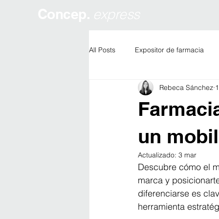
Concep.
express
All Posts
Expositor de farmacia
Rebeca Sánchez
1
Restyling de farmacias
Facha
Farmacia
un mobil
Actualizado:
3 mar
Descubre cómo el mob
marca y posicionarte
diferenciarse es clav
herramienta estratég