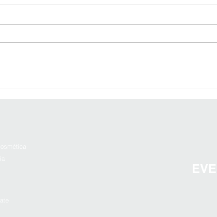
Com destacar productes i
Refo
augmentar les vendes amb
farm
una bona il·luminació a la
la i
teva farmàcia de Tarragona
esta
visib
osmética
ia
EVE
ate