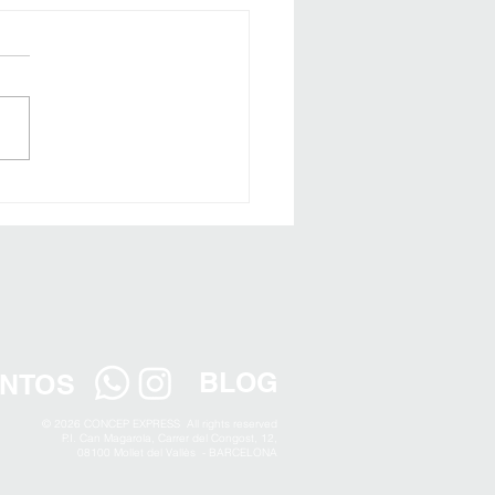
rma de façanes de
àcies a Lleida: renova
matge del teu
bliment i guanya
ilitat
BLOG
NTOS
© 2026 CONCEP EXPRESS All rights reserved
P.I. Can Magarola, Carrer del Congost, 12,
08100 Mollet del Vallès - BARCELONA