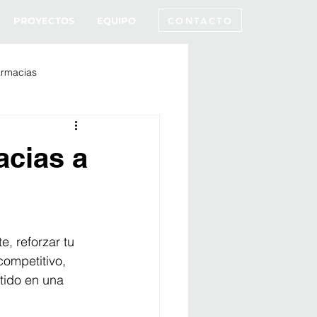
CONTACTO
PROYECTOS
EQUIPO
armacias
acias a
, reforzar tu 
ompetitivo, 
tido en una 