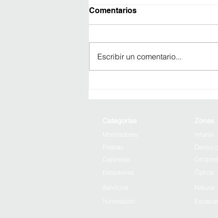
Comentarios
Escribir un comentario...
Projectes d'il·luminació per
a farmàcies a Lleida: la llum
com a eina per transformar
el teu negoci
Categorías
Zonas
Mostradores
Infantil
Peanas
Dermo c
Cajoneras
Ortoped
Estanterías
Óptica
Servicios
Natural
Iluminación
Escapar