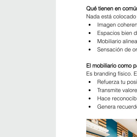
Qué tienen en común
Nada está colocado 
Imagen coheren
Espacios bien d
Mobiliario aline
Sensación de or
El mobiliario como p
Es branding físico. E
Refuerza tu pos
Transmite valor
Hace reconocibl
Genera recuerdo