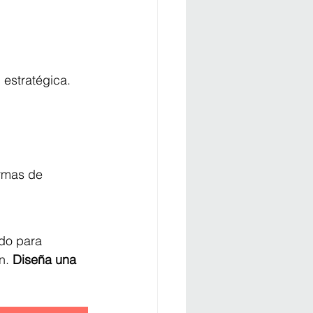
estratégica.
ormas de 
do para 
n. 
Diseña una 