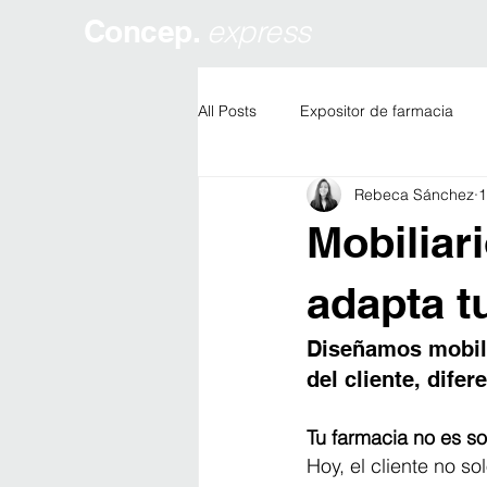
Concep.
express
All Posts
Expositor de farmacia
Rebeca Sánchez
1
Restyling de farmacias
Facha
Mobiliar
adapta tu
Diseñamos mobili
del cliente, dife
Tu farmacia no es so
Hoy, el cliente no s