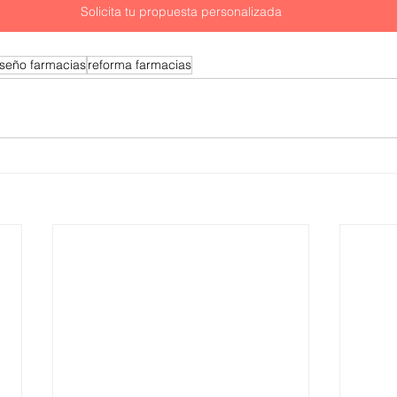
Solicita tu propuesta personalizada
iseño farmacias
reforma farmacias