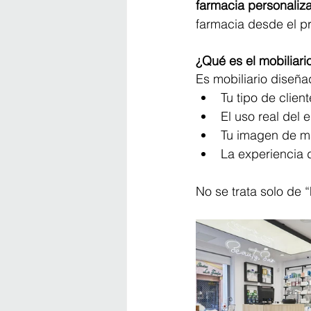
farmacia personaliz
farmacia desde el p
¿Qué es el mobiliari
Es mobiliario diseña
Tu tipo de client
El uso real del 
Tu imagen de m
La experiencia 
No se trata solo de “