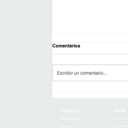
Comentarios
Escribir un comentario...
Cómo financiar el
mobiliario de tu farmacia
paso a paso
Categorías
Zonas
Mostradores
Infantil
Peanas
Dermo c