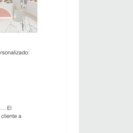
ersonalizado:
o… El 
cliente a 