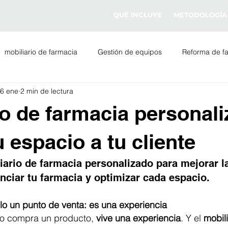
QUÉ INCLUYE
METODOLOGÍA
mobiliario de farmacia
Gestión de equipos
Reforma de f
6 ene
2 min de lectura
da de farmacia
Iluminación para farmacias
io de farmacia personali
 espacio a tu cliente
ario de farmacia personalizado para mejorar la
renciar tu farmacia y optimizar cada espacio.
lo un punto de venta: es una experiencia
olo compra un producto, 
vive una experiencia
. Y el 
mobili