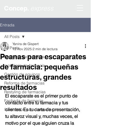
express
Concep.
Entrada
All Posts
Yanira de Gispert
All Posts
12 nov 2025
2 min de lectura
Peanas para escaparates
Expositor de farmacia
de farmacia: pequeñas
mobiliario de farmacia
Gestión de equipos
estructuras, grandes
Reforma de farmacias
resultados
Restyling de farmacias
El escaparate es el primer punto de 
Fachada de farmacia
contacto entre tu farmacia y tus 
clientes. Es tu carta de presentación, 
Iluminación para farmacias
tu altavoz visual y, muchas veces, el 
motivo por el que alguien cruza la 