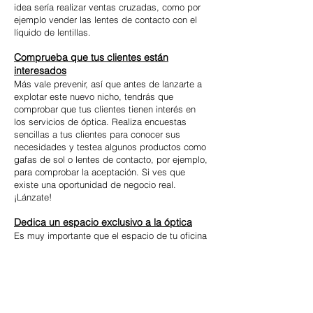
idea sería realizar ventas cruzadas, como por
ejemplo vender las lentes de contacto con el
líquido de lentillas.
Comprueba que tus clientes están
interesados
Más vale prevenir, así que antes de lanzarte a
explotar este nuevo nicho, tendrás que
comprobar que tus clientes tienen interés en
los servicios de óptica. Realiza encuestas
sencillas a tus clientes para conocer sus
necesidades y testea algunos productos como
gafas de sol o lentes de contacto, por ejemplo,
para comprobar la aceptación. Si ves que
existe una oportunidad de negocio real.
¡Lánzate!
Dedica un espacio exclusivo a la óptica
Es muy importante que el espacio de tu oficina
de Farmacia sea capaz de evolucionar y
adaptarse a las necesidades de tu público
objetivo. Modificar una zona de tu Farmacia
para reservar un espacio único para este nuevo
servicio será ideal. Puedes instalar algunos
paneles para poner las gafas y un pequeño