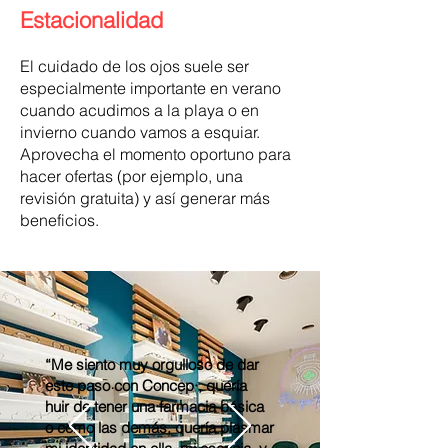
Estacionalidad
El cuidado de los ojos suele ser
especialmente importante en verano
cuando acudimos a la playa o en
invierno cuando vamos a esquiar.
Aprovecha el momento oportuno para
hacer ofertas (por ejemplo, una
revisión gratuita) y así generar más
beneficios.
“Me siento muy orgulloso de dar
este paso con Concep·, quería
huir de tener una farmacia básica
o como las demás, quería plasmar