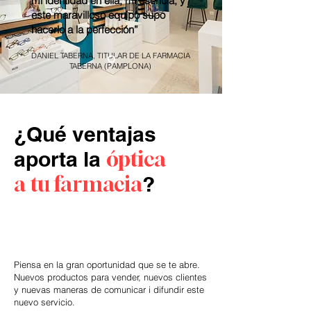
mi identidad en ella, mi esencia, y
este maravilloso equipo supo
hacerlo a la perfección”
DANIEL TABERNA, TITULAR DE LA FARMACIA
TABERNA (PAMPLONA)
¿Qué ventajas
aporta la
óptica
a tu farmacia
?
Piensa en la gran oportunidad que se te abre.
Nuevos productos para vender, nuevos clientes
y nuevas maneras de comunicar i difundir este
nuevo servicio.