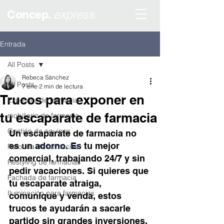
express
Concep.
Entrada
All Posts
Rebeca Sánchez
All Posts
7 ene
2 min de lectura
Trucos para exponer en
Expositor de farmacia
tu escaparate de farmacia
mobiliario de farmacia
Gestión de equipos
Un escaparate de farmacia no 
es un 
adorno.
 Es
tu mejor 
Reforma de farmacias
comercial, trabajando 24/7 y sin 
Restyling de farmacias
pedir vacaciones. Si quieres que 
Fachada de farmacia
tu escaparate atraiga, 
Iluminación para farmacias
comunique y venda, estos 
trucos te ayudarán a sacarle 
partido sin grandes inversiones.